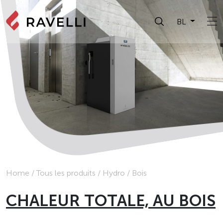
BL
Home
/
Tous les produits
/
Hydro
/
Bois
CHALEUR TOTALE, AU BOIS