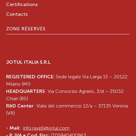
Certifications
Contacts
ZONE RÉSERVÉE
JOTUL ITALIA S.R.L
.
REGISTERED OFFICE:
Sede legale Via Larga 15 – 20122
Milano (MI)
HEADQUARTERS
: Via Consorzio Agrario, 3/d – 25032
Chiari (BS)
R&D Center
: Viale del commercio 12/a – 37135 Verona
(VR)
-
Mail:
info.ravelli@jotul.com
- P. IVA e Cod. Fisc:
IT05840400963