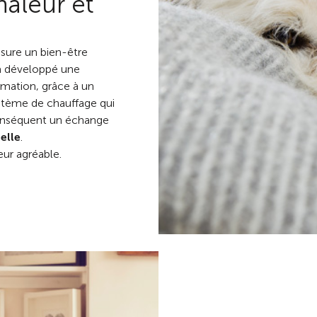
haleur et
sure un bien-être
 a développé une
mation, grâce à un
stème de chauffage qui
conséquent un échange
elle
.
ur agréable.