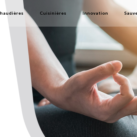
haudières
Cuisinières
Innovation
Sauv