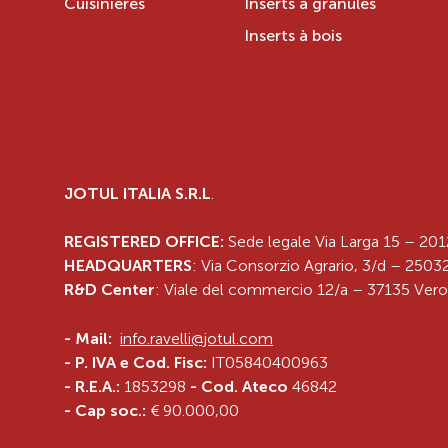
Cuisinières
Inserts à granulés
Inserts à bois
JOTUL ITALIA S.R.L
.
REGISTERED OFFICE:
Sede legale Via Larga 15 – 201
HEADQUARTERS
: Via Consorzio Agrario, 3/d – 25032
R&D Center
: Viale del commercio 12/a – 37135 Vero
-
Mail:
info.ravelli@jotul.com
- P. IVA e Cod. Fisc:
IT05840400963
- R.E.A.:
1853298
- Cod. Ateco
46842
- Cap soc.:
€ 90.000,00