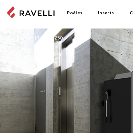
Poêles
Inserts
C
Home
/
HR Wood 250