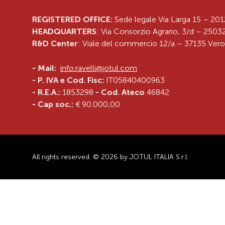
REGISTERED OFFICE:
Sede legale Via Larga 15 – 201
HEADQUARTERS
: Via Consorzio Agrario, 3/d – 25032
R&D Center
: Viale del commercio 12/a – 37135 Vero
-
Mail:
info.ravelli@jotul.com
- P. IVA e Cod. Fisc:
IT05840400963
- R.E.A.:
1853298
- Cod. Ateco
46842
- Cap soc.:
€ 90.000,00
All rights reserved. © 2026 by JOTUL ITALIA S.r.l.