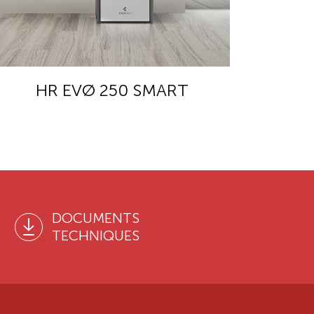
HR EVØ 250 SMART
H
DOCUMENTS
TECHNIQUES