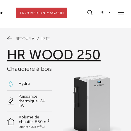
BL
er
TROUVER UN MAGASIN
RETOUR À LA LISTE
HR WOOD 250
Chaudière à bois
Hydro
Puissance
thermique: 24
kW
Volume de
3
chauffe:
580 m
2
(environ 215 m
)