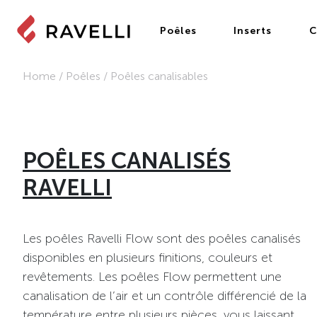
Poêles
Inserts
C
Home
/
Poêles
/
Poêles canalisables
POÊLES CANALISÉS
RAVELLI
Les poêles Ravelli Flow sont des poêles canalisés
disponibles en plusieurs finitions, couleurs et
revêtements. Les poêles Flow permettent une
canalisation de l’air et un contrôle différencié de la
température entre plusieurs pièces, vous laissant