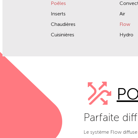
Poêles
Convect
Inserts
Air
Chaudières
Flow
Cuisinières
Hydro
PO
Parfaite dif
Le système Flow diffuse 