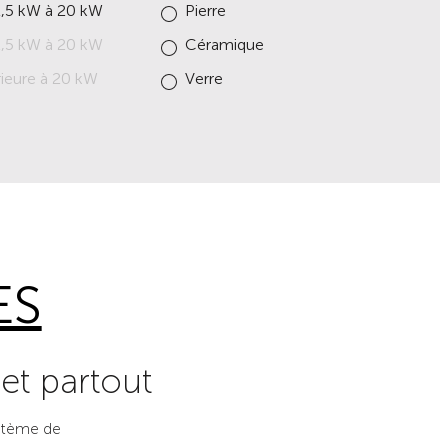
2,5 kW à 20 kW
Pierre
2,5 kW à 20 kW
Céramique
ieure à 20 kW
Verre
ES
 et partout
ystème de