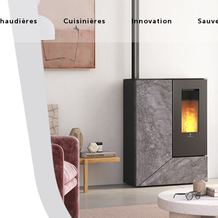
haudières
Cuisinières
Innovation
Sauv