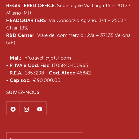
REGISTERED OFFICE:
Sede legale Via Larga 15 – 20122
Milano (MI)
HEADQUARTERS
: Via Consorzio Agrario, 3/d – 25032
Chiari (BS)
R&D Center
: Viale del commercio 12/a – 37135 Verona
(VR)
-
Mail:
info.ravelli@jotul.com
- P. IVA e Cod. Fisc:
IT05840400963
- R.E.A.:
1853298
- Cod. Ateco
46842
- Cap soc.:
€ 90.000,00
SUIVEZ-NOUS