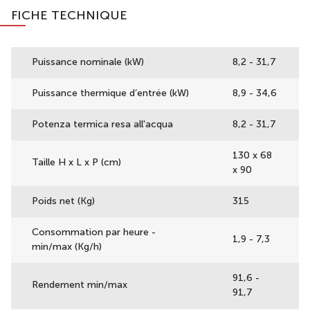
FICHE TECHNIQUE
Puissance nominale (kW)
8,2 - 31,7
Puissance thermique d’entrée (kW)
8,9 - 34,6
Potenza termica resa all'acqua
8,2 - 31,7
130 x 68
Taille H x L x P (cm)
x 90
Poids net (Kg)
315
Consommation par heure -
1,9 - 7,3
min/max (Kg/h)
91,6 -
Rendement min/max
91,7