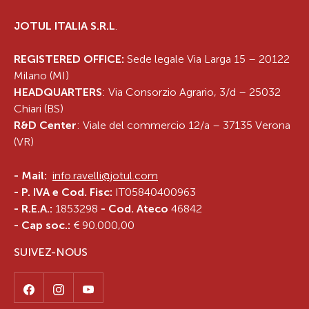
JOTUL ITALIA S.R.L
.
REGISTERED OFFICE:
Sede legale Via Larga 15 – 20122
Milano (MI)
HEADQUARTERS
: Via Consorzio Agrario, 3/d – 25032
Chiari (BS)
R&D Center
: Viale del commercio 12/a – 37135 Verona
(VR)
-
Mail:
info.ravelli@jotul.com
- P. IVA e Cod. Fisc:
IT05840400963
- R.E.A.:
1853298
- Cod. Ateco
46842
- Cap soc.:
€ 90.000,00
SUIVEZ-NOUS