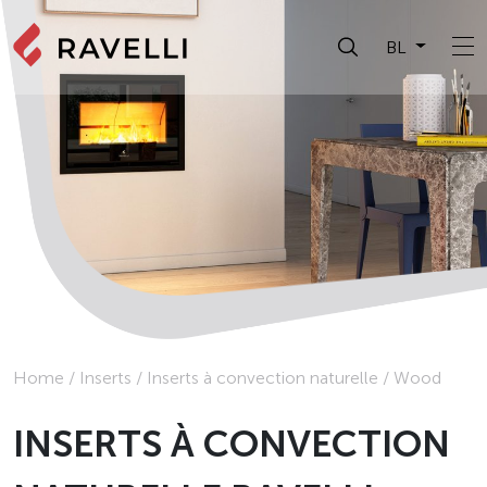
BL
Home
/
Inserts
/
Inserts à convection naturelle
/
Wood
INSERTS À CONVECTION