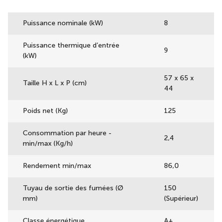
Puissance nominale (kW)
8
Puissance thermique d’entrée
9
(kW)
57 x 65 x
Taille H x L x P (cm)
44
Poids net (Kg)
125
Consommation par heure -
2,4
min/max (Kg/h)
Rendement min/max
86,0
Tuyau de sortie des fumées (Ø
150
mm)
(Supérieur)
Classe énergétique
A+