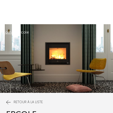
Home
/
Ercole
RETOUR À LA LISTE