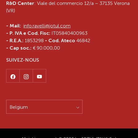
R&D Center
: Viale del commercio 12/a – 37135 Verona
(VR)
-
Mail:
info.ravelli@jotul.com
- P. IVA e Cod. Fisc:
IT05840400963
- R.E.A.:
1853298
- Cod. Ateco
46842
- Cap soc.:
€ 90.000,00
SUIVEZ-NOUS
Belgium