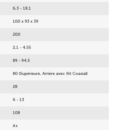
6,3 - 18,1
100 x 93 x 39
200
2,1 - 4,55
89 - 94,5
80 (Supérieure, Arrière avec Kit Coaxial)
28
6 - 13
108
A+