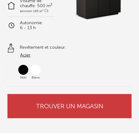
Volume de
3
chauffe:
500 m
2
(environ 185 m
)
Autonomie:
6 - 13 h
Revêtement et couleur:
Acier
Noir
Blanc
TROUVER UN MAGASIN