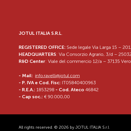
JOTUL ITALIA S.R.L
.
REGISTERED OFFICE:
Sede legale Via Larga 15 – 201
HEADQUARTERS
: Via Consorzio Agrario, 3/d – 25032
R&D Center
: Viale del commercio 12/a – 37135 Vero
-
Mail:
info.ravelli@jotul.com
- P. IVA e Cod. Fisc:
IT05840400963
- R.E.A.:
1853298
- Cod. Ateco
46842
- Cap soc.:
€ 90.000,00
All rights reserved. © 2026 by JOTUL ITALIA S.r.l.