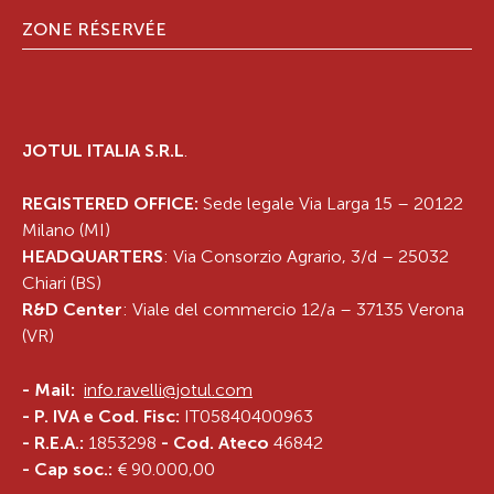
ZONE RÉSERVÉE
JOTUL ITALIA S.R.L
.
REGISTERED OFFICE:
Sede legale Via Larga 15 – 20122
Milano (MI)
HEADQUARTERS
: Via Consorzio Agrario, 3/d – 25032
Chiari (BS)
R&D Center
: Viale del commercio 12/a – 37135 Verona
(VR)
-
Mail:
info.ravelli@jotul.com
- P. IVA e Cod. Fisc:
IT05840400963
- R.E.A.:
1853298
- Cod. Ateco
46842
- Cap soc.:
€ 90.000,00