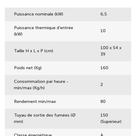
Puissance nominale (kW)
6,5
Puissance thermique d’entrée
10
(kW)
100 x 54 x
Taille H x L x P (cm)
39
Poids net (Kg)
160
Consommation par heure -
2
min/max (Kg/h)
Rendement min/max
80
Tuyau de sortie des fumées (Ø
150
mm)
(Supérieur)
Classe énergétique
A