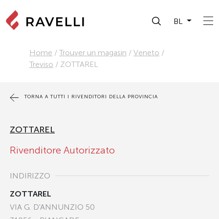
BL
Home
/
Trouver un magasin
/
Veneto
/
Treviso
/
ZOTTAREL
TORNA A TUTTI I RIVENDITORI DELLA PROVINCIA
ZOTTAREL
Rivenditore Autorizzato
INDIRIZZO
ZOTTAREL
VIA G. D'ANNUNZIO 50