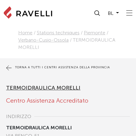
BL
Home
/
Stations techniques
/
Piemonte
/
Verbano-Cusio-Ossola
/
TERMOIDRAULICA
MORELLI
TORNA A TUTTI I CENTRI ASSISTENZA DELLA PROVINCIA
TERMOIDRAULICA MORELLI
Centro Assistenza Accreditato
INDIRIZZO
TERMOIDRAULICA MORELLI
VIA RENCO, 51