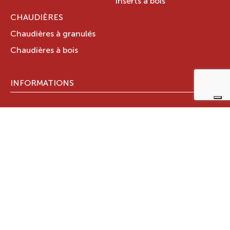
Inserts à bois
CHAUDIÈRES
Chaudières à granulés
Chaudières à bois
INFORMATIONS
Trouver un magasin
Stations techniques
Documents techniques
LE GROUPE RAVELLI
Qui sommes-nous ?
Le Groupe Ravelli