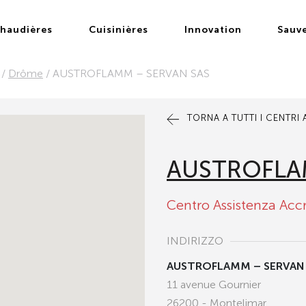
haudières
Cuisinières
Innovation
Sauv
/
Drôme
/
AUSTROFLAMM – SERVAN SAS
TORNA A TUTTI I CENTRI
AUSTROFLA
Centro Assistenza Acc
INDIRIZZO
AUSTROFLAMM – SERVAN
11 avenue Gournier
26200 - Montelimar