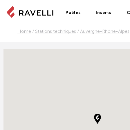
Poêles
Inserts
C
Home
/
Stations techniques
/
Auvergne-Rhône-Alpes