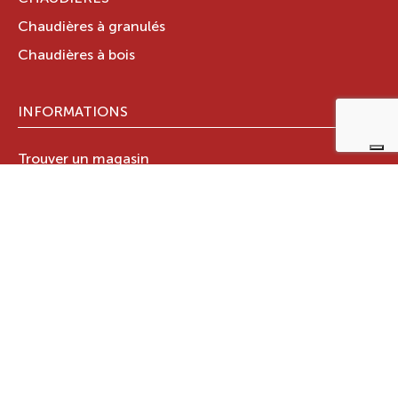
Chaudières à granulés
Chaudières à bois
INFORMATIONS
Trouver un magasin
Stations techniques
Documents techniques
LE GROUPE RAVELLI
Qui sommes-nous ?
Le Groupe Ravelli
Design en Italie