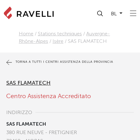
BL
Home
/
Stations techniques
/
Auvergne-
Rhône-Alpes
/
Isère
/
SAS FLAMATECH
TORNA A TUTTI I CENTRI ASSISTENZA DELLA PROVINCIA
SAS FLAMATECH
Centro Assistenza Accreditato
INDIRIZZO
SAS FLAMATECH
380 RUE NEUVE - FRETIGNIER