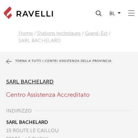
BL
Home
/
Stations techniques
/
Grand-Est
/
SARL BACHELARD
TORNA A TUTTI I CENTRI ASSISTENZA DELLA PROVINCIA
SARL BACHELARD
Centro Assistenza Accreditato
INDIRIZZO
SARL BACHELARD
15 ROUTE LE CAILLOU