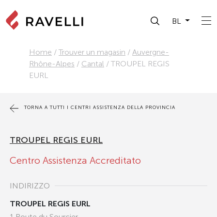
BL
Home
/
Trouver un magasin
/
Auvergne-
Rhône-Alpes
/
Cantal
/
TROUPEL REGIS
EURL
TORNA A TUTTI I CENTRI ASSISTENZA DELLA PROVINCIA
TROUPEL REGIS EURL
Centro Assistenza Accreditato
INDIRIZZO
TROUPEL REGIS EURL
1 Route du Sourcier