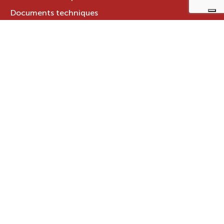
Documents techniques
LE GROUPE RAVELLI
Qui sommes-nous ?
Le Groupe Ravelli
Design en Italie
Ravelli dans le monde
Certifications
Contacts
ZONE RÉSERVÉE