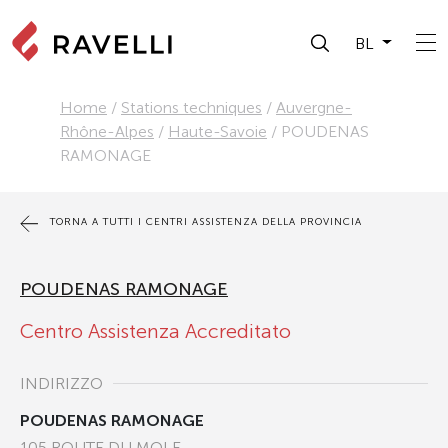
BL
Home
/
Stations techniques
/
Auvergne-
Rhône-Alpes
/
Haute-Savoie
/
POUDENAS
RAMONAGE
TORNA A TUTTI I CENTRI ASSISTENZA DELLA PROVINCIA
POUDENAS RAMONAGE
Centro Assistenza Accreditato
INDIRIZZO
POUDENAS RAMONAGE
105 ROUTE DU MOLE