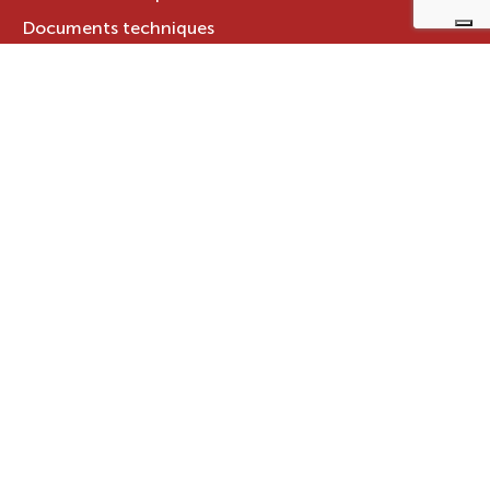
Documents techniques
LE GROUPE RAVELLI
Qui sommes-nous ?
Le Groupe Ravelli
Design en Italie
Ravelli dans le monde
Certifications
Contacts
ZONE RÉSERVÉE