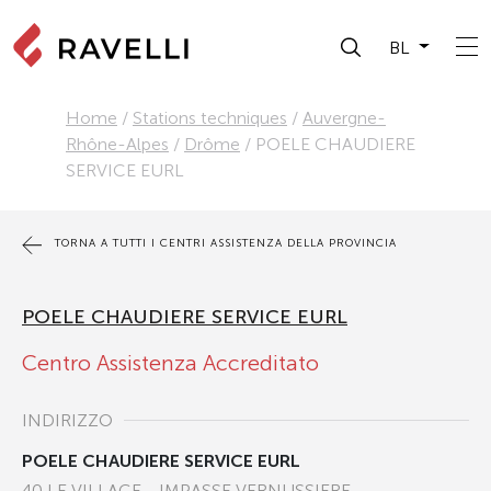
BL
Home
/
Stations techniques
/
Auvergne-
Rhône-Alpes
/
Drôme
/
POELE CHAUDIERE
SERVICE EURL
TORNA A TUTTI I CENTRI ASSISTENZA DELLA PROVINCIA
POELE CHAUDIERE SERVICE EURL
Centro Assistenza Accreditato
INDIRIZZO
POELE CHAUDIERE SERVICE EURL
40 LE VILLAGE - IMPASSE VERNUSSIERE