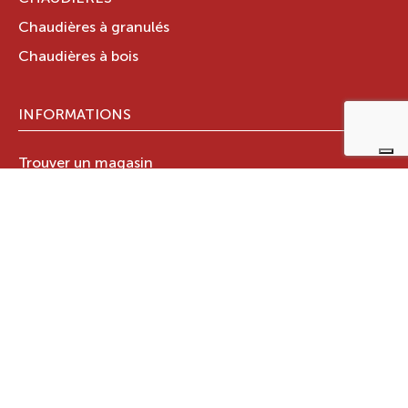
Chaudières à granulés
Chaudières à bois
INFORMATIONS
Trouver un magasin
Stations techniques
Documents techniques
LE GROUPE RAVELLI
Qui sommes-nous ?
Le Groupe Ravelli
Design en Italie