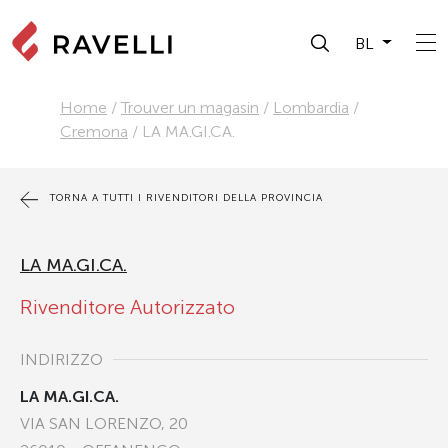
BL
Home
/
Trouver un magasin
/
Lombardia
/
Cremona
/
LA MA.GI.CA.
TORNA A TUTTI I RIVENDITORI DELLA PROVINCIA
LA MA.GI.CA.
Rivenditore Autorizzato
INDIRIZZO
LA MA.GI.CA.
VIA SAN LORENZO, 20