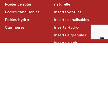
Poêles ventilés
naturelle
Poêles canalisables
Inserts ventilés
Poêles Hydro
Inserts canalisables
Cuisinières
Inserts Hydro
Inserts à granulés
Inserts à bois
CHAUDIÈRES
Chaudières à granulés
Chaudières à bois
INFORMATIONS
Trouver un magasin
Stations techniques