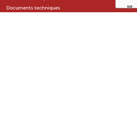
Documents techniques
LE GROUPE RAVELLI
Qui sommes-nous ?
Le Groupe Ravelli
Design en Italie
Ravelli dans le monde
Certifications
Contacts
ZONE RÉSERVÉE