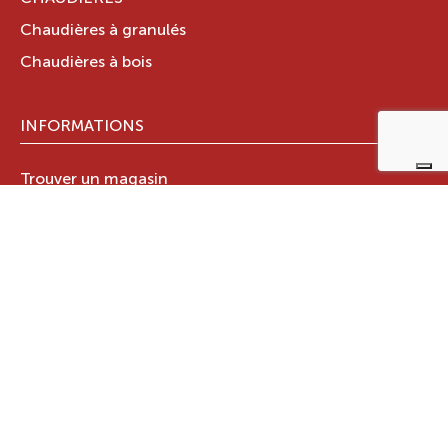
Chaudières à granulés
Chaudières à bois
INFORMATIONS
Trouver un magasin
Stations techniques
Documents techniques
LE GROUPE RAVELLI
Qui sommes-nous ?
Le Groupe Ravelli
Design en Italie