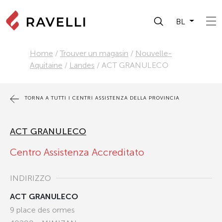
BL
Home
/
Trouver un magasin
/
Nouvelle-
Aquitaine
/
Landes
/
ACT GRANULECO
TORNA A TUTTI I CENTRI ASSISTENZA DELLA PROVINCIA
ACT GRANULECO
Centro Assistenza Accreditato
INDIRIZZO
ACT GRANULECO
9 place des ormes