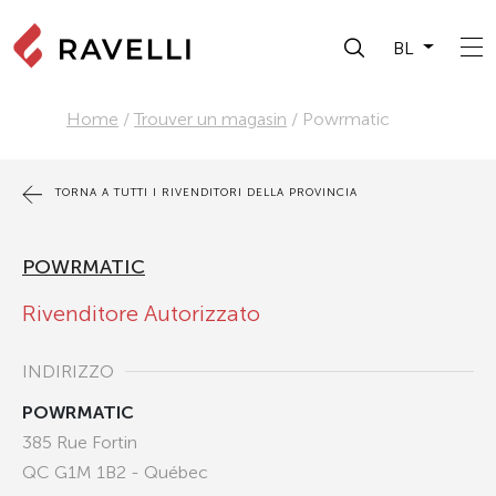
BL
Home
/
Trouver un magasin
/
Powrmatic
TORNA A TUTTI I RIVENDITORI DELLA PROVINCIA
POWRMATIC
Rivenditore Autorizzato
INDIRIZZO
POWRMATIC
385 Rue Fortin
QC G1M 1B2 - Québec