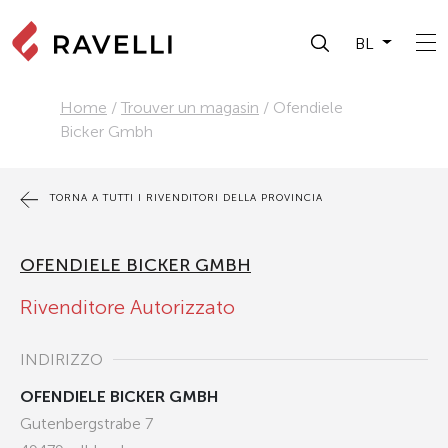
BL
Home
/
Trouver un magasin
/
Ofendiele
Bicker Gmbh
TORNA A TUTTI I RIVENDITORI DELLA PROVINCIA
OFENDIELE BICKER GMBH
Rivenditore Autorizzato
INDIRIZZO
OFENDIELE BICKER GMBH
Gutenbergstrabe 7