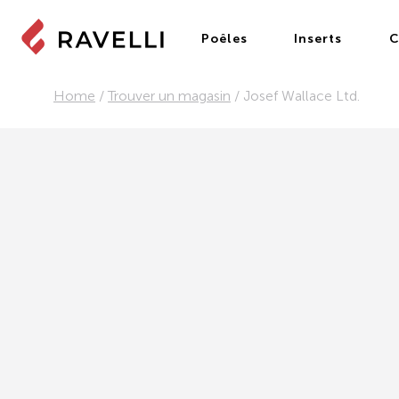
Poêles
Inserts
C
Home
/
Trouver un magasin
/
Josef Wallace Ltd.