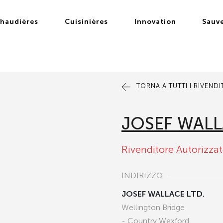
haudières
Cuisinières
Innovation
Sauv
TORNA A TUTTI I RIVEND
JOSEF WALL
Rivenditore Autorizza
INDIRIZZO
JOSEF WALLACE LTD.
Wellington Bridge
- Country Wexford