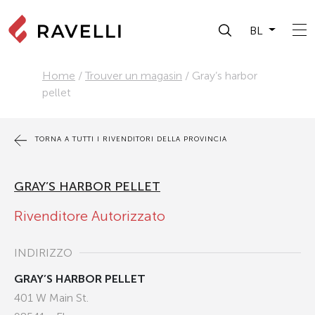
BL
Home
/
Trouver un magasin
/
Gray’s harbor
pellet
TORNA A TUTTI I RIVENDITORI DELLA PROVINCIA
GRAY’S HARBOR PELLET
Rivenditore Autorizzato
INDIRIZZO
GRAY’S HARBOR PELLET
401 W Main St.